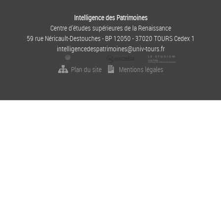
Intelligence des Patrimoines
Centre d'études supérieures de la Renaissance
59 rue Néricault-Destouches - BP 12050 - 37020 TOURS Cedex 1
intelligencedespatrimoines@univ-tours.fr
Plan du site
Mentions légales
M
E
N
U
S
E
C
O
N
D
A