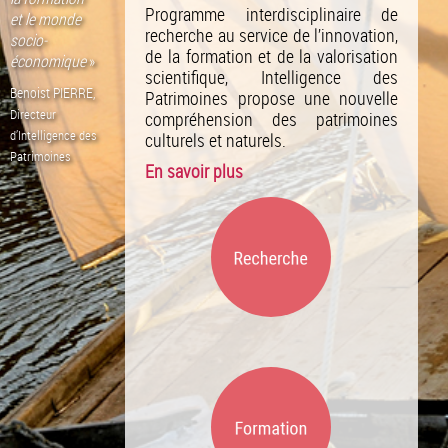
Programme interdisciplinaire de
et le monde
recherche au service de l’innovation,
socio-
de la formation et de la valorisation
économique
»
scientifique, Intelligence des
Benoist PIERRE,
Patrimoines propose une nouvelle
Directeur
compréhension des patrimoines
d’Intelligence des
culturels et naturels.
Patrimoines
En savoir plus