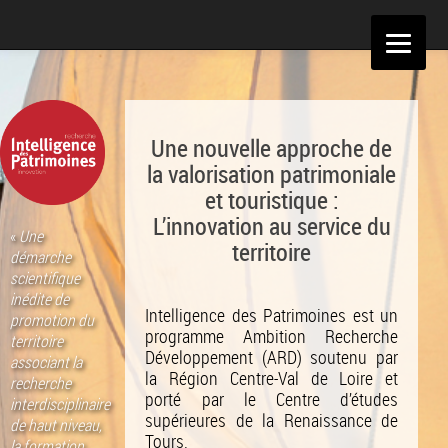
Aller
au
contenu
Une nouvelle approche de
la valorisation patrimoniale
et touristique :
L’innovation au service du
«
Une
territoire
démarche
scientifique
inédite de
Intelligence des Patrimoines est un
promotion du
programme Ambition Recherche
territoire
Développement (ARD) soutenu par
associant la
la Région Centre-Val de Loire et
recherche
porté par le Centre d’études
interdisciplinaire
supérieures de la Renaissance de
de haut niveau,
Tours.
la formation