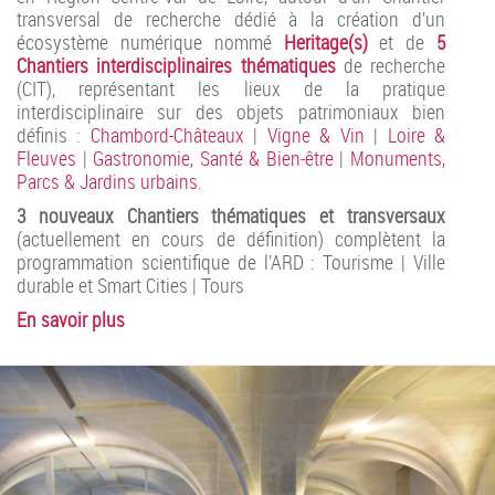
transversal de recherche dédié à la création d’un
écosystème numérique nommé
Heritage(s)
et de
5
Chantiers interdisciplinaires thématiques
de recherche
(CIT), représentant les lieux de la pratique
interdisciplinaire sur des objets patrimoniaux bien
définis :
Chambord-Châteaux
|
Vigne & Vin
|
Loire &
Fleuves
|
Gastronomie, Santé & Bien-être
|
Monuments,
Parcs & Jardins urbains
.
3 nouveaux Chantiers thématiques et transversaux
(actuellement en cours de définition) complètent la
programmation scientifique de l’ARD : Tourisme | Ville
durable et Smart Cities | Tours
En savoir plus