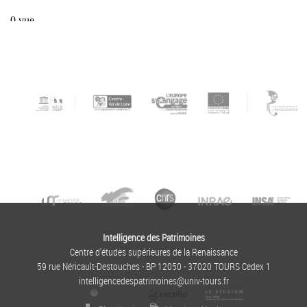
Intelligence des Patrimoines
Centre d'études supérieures de la Renaissance
59 rue Néricault-Destouches - BP 12050 - 37020 TOURS Cedex 1
intelligencedespatrimoines@univ-tours.fr