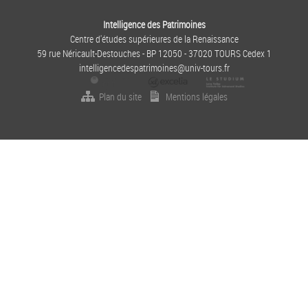
Intelligence des Patrimoines
Centre d'études supérieures de la Renaissance
59 rue Néricault-Destouches - BP 12050 - 37020 TOURS Cedex 1
intelligencedespatrimoines@univ-tours.fr
Plan du site
Mentions légales
M
E
N
U
S
E
C
O
N
D
A