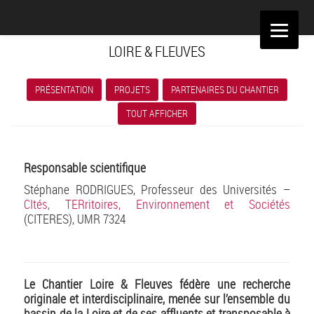
Aller
au
LOIRE & FLEUVES
contenu
PRÉSENTATION
PROJETS
PARTENAIRES DU CHANTIER
TOUT AFFICHER
Responsable scientifique
Stéphane RODRIGUES, Professeur des Universités –
CItés, TERritoires, Environnement et Sociétés
(CITERES), UMR 7324
Le Chantier Loire & Fleuves fédère une recherche
originale et interdisciplinaire, menée sur l’ensemble du
bassin de la Loire et de ses affluents et transposable à