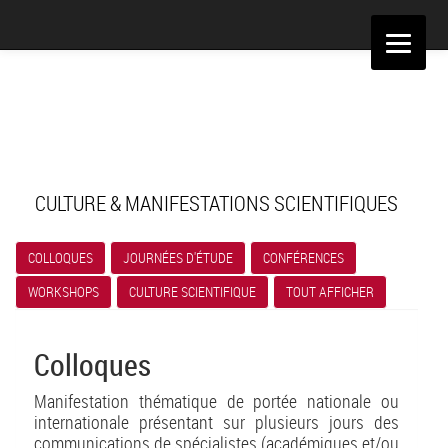
Aller
au
contenu
CULTURE & MANIFESTATIONS SCIENTIFIQUES
COLLOQUES
JOURNÉES D'ÉTUDE
CONFÉRENCES
WORKSHOPS
CULTURE SCIENTIFIQUE
TOUT AFFICHER
Colloques
Manifestation thématique de portée nationale ou
internationale présentant sur plusieurs jours des
communications de spécialistes (académiques et/ou