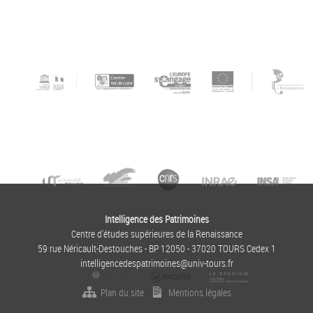
Intelligence des Patrimoines
Centre d'études supérieures de la Renaissance
59 rue Néricault-Destouches - BP 12050 - 37020 TOURS Cedex 1
intelligencedespatrimoines@univ-tours.fr
Plan du site
Mentions légales