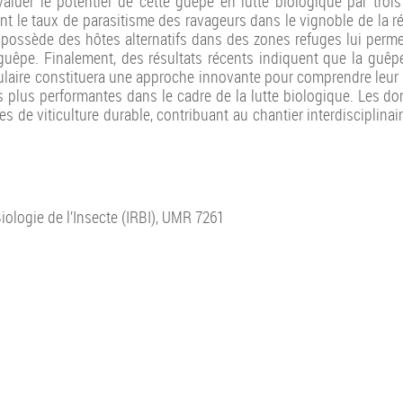
d’évaluer le potentiel de cette guêpe en lutte biologique par tr
t le taux de parasitisme des ravageurs dans le vignoble de la r
e possède des hôtes alternatifs dans des zones refuges lui permet
 guêpe. Finalement, des résultats récents indiquent que la guêp
éculaire constituera une approche innovante pour comprendre leur 
plus performantes dans le cadre de la lutte biologique. Les don
s de viticulture durable, contribuant au chantier interdisciplina
ologie de l’Insecte (IRBI), UMR 7261