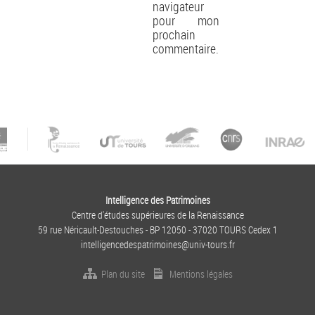
navigateur
pour mon
prochain
commentaire.
Intelligence des Patrimoines
Centre d'études supérieures de la Renaissance
59 rue Néricault-Destouches - BP 12050 - 37020 TOURS Cedex 1
intelligencedespatrimoines@univ-tours.fr
Plan du site
Mentions légales