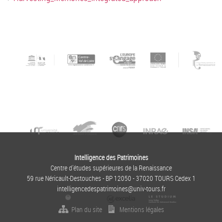
Intelligence des Patrimoines
Centre d'études supérieures de la Renaissance
59 rue Néricault-Destouches - BP 12050 - 37020 TOURS Cedex 1
intelligencedespatrimoines@univ-tours.fr
Plan du site
Mentions légales