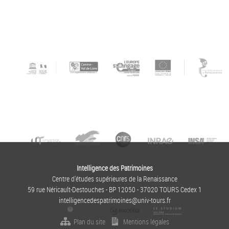
Intelligence des Patrimoines
Centre d'études supérieures de la Renaissance
59 rue Néricault-Destouches - BP 12050 - 37020 TOURS Cedex 1
intelligencedespatrimoines@univ-tours.fr
Plan du site
Mentions légales