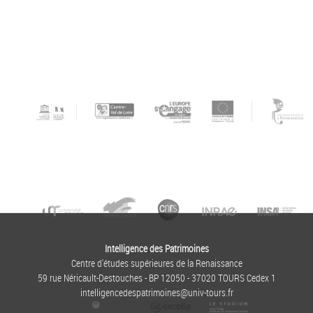
Intelligence des Patrimoines
Centre d'études supérieures de la Renaissance
59 rue Néricault-Destouches - BP 12050 - 37020 TOURS Cedex 1
intelligencedespatrimoines@univ-tours.fr