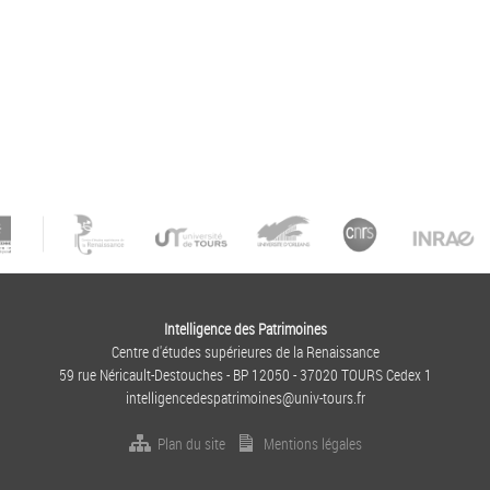
Intelligence des Patrimoines
Centre d'études supérieures de la Renaissance
59 rue Néricault-Destouches - BP 12050 - 37020 TOURS Cedex 1
intelligencedespatrimoines@univ-tours.fr
Plan du site
Mentions légales