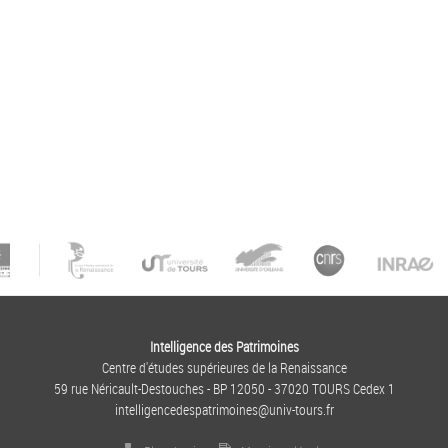
Intelligence des Patrimoines
Centre d'études supérieures de la Renaissance
59 rue Néricault-Destouches - BP 12050 - 37020 TOURS Cedex 1
intelligencedespatrimoines@univ-tours.fr