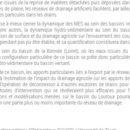
re issues de la reprise de matières détachées puis déposées dans
 de plaine, les réseaux de drainage artificiels facilitent, par aill
es particules dans les drains.
vise à mieux cerner la dynamique des MES au sein des bassins vers
tre autres, la dynamique hydro-sédimentaire au sein du bassi
ion de surface et du drainage agricole sur l’envasement des cou
endant pas pu être établie, et sa quantification constituera dans 
ein du bassin de la Bonnée (Loiret), où les eaux issues du d
configuration particulière de ce bassin se prête donc particuli
dro-sédimentaire du bassin versant.
de ce bassin, les apports particulaires liés à l’export par le rés
à l’estimation de l’impact du drainage agricole sur les apports de p
e l’opération de déconnexion à d’autres exutoires de drains pou
éthodes d’intervention qui se révéleraient plus efficaces pour 
ions et modélisations menées sur le bassin du Louroux pourra
r une partie plus ou moins importante du réseau de drainage.