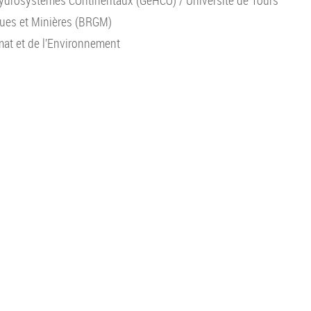
drosystèmes COntinentaux (GéHCO) / Université de Tours
ues et Minières (BRGM)
mat et de l’Environnement