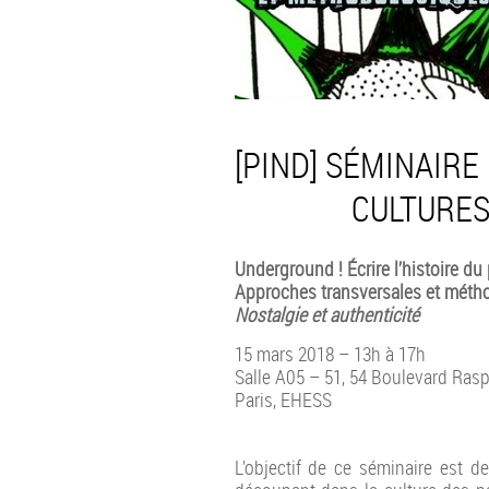
[PIND] SÉMINAIRE
CULTURES
Underground ! Écrire l’histoire du
Approches transversales et méth
Nostalgie et authenticité
15 mars 2018
– 13h à 17h
Salle A05 – 51, 54 Boulevard Rasp
Paris, EHESS
L’objectif de ce séminaire est d