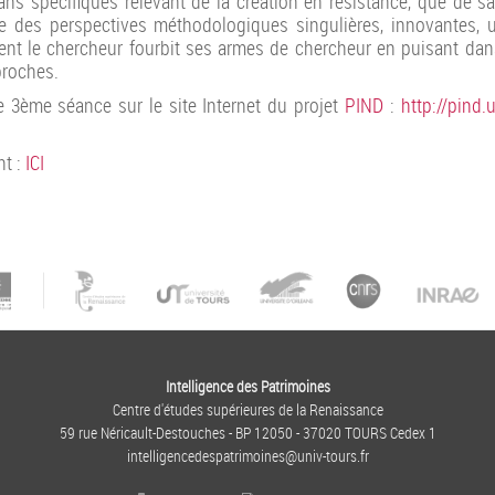
ns spécifiques relevant de la création en résistance, que de 
des perspectives méthodologiques singulières, innovantes, u
nt le chercheur fourbit ses armes de chercheur en puisant dans
proches.
 3ème séance sur le site Internet du projet
PIND
:
http://pind.
nt :
ICI
Intelligence des Patrimoines
Centre d'études supérieures de la Renaissance
59 rue Néricault-Destouches - BP 12050 - 37020 TOURS Cedex 1
intelligencedespatrimoines@univ-tours.fr