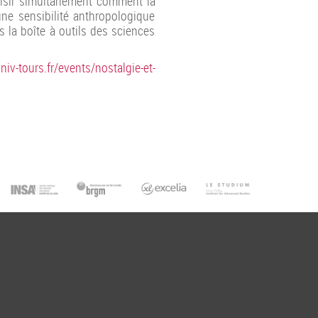
saisir simultanément comment la
ne sensibilité anthropologique
 la boîte à outils des sciences
univ-tours.fr/events/nostalgie-et-