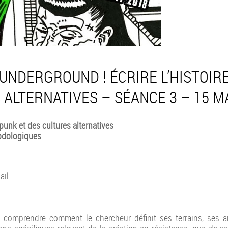
 UNDERGROUND ! ÉCRIRE L’HISTOIR
 ALTERNATIVES – SÉANCE 3 – 15 M
 punk et des cultures alternatives
odologiques
ail
e comprendre comment le chercheur définit ses terrains, ses a