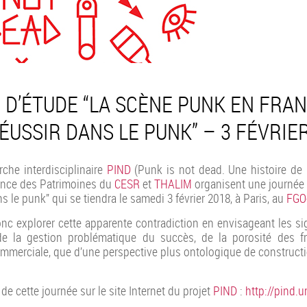
 D’ÉTUDE “LA SCÈNE PUNK EN FRAN
ÉUSSIR DANS LE PUNK” – 3 FÉVRIE
che interdisciplinaire
PIND
(Punk is not dead. Une histoire de 
ence des Patrimoines du
CESR
et
THALIM
organisent une journée 
ns le punk”
qui se tiendra le
samedi 3 février 2018
, à Paris, au
FGO
nc explorer cette apparente contradiction en envisageant les si
de la gestion problématique du succès, de la porosité des f
commerciale, que d’une perspective plus ontologique de construct
 cette journée sur le site Internet du projet
PIND
:
http://pind.u