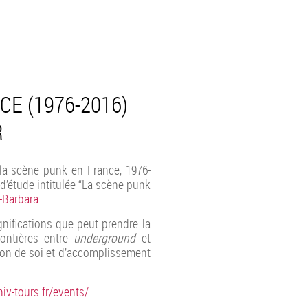
CE (1976-2016)
R
la scène punk en France, 1976-
d’étude intitulée “La scène punk
-Barbara
.
gnifications que peut prendre la
rontières entre
underground
et
ion de soi et d’accomplissement
niv-tours.fr/events/