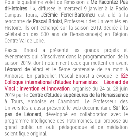
Pour le quatrième volet de l’émission «
Me Racontez Pas
d’Histoires ! »
, diffusée le mercredi 9 janvier à la Radio
Campus Tours,
Jérémie Ferrer-Bartomeu
est allé à la
rencontre de
Pascal Brioist
, Professeur des Universités en
Histoire. Ils ont échangé sur la saison 2019, dédiée à la
célébration des 500 ans de Renaissance(s) en Région
Centre-Val de Loire.
Pascal Brioist a présenté les grands projets et
événements qui s’inscrivent dans la programmation de la
saison 2019, dont notamment ceux qui mettent en avant
Léonard de Vinci
et le 5ème centenaire de sa mort à
Amboise. En particulier, Pascal Brioist a évoqué le
62e
Colloque international d’études humanistes – Léonard de
Vinci : invention et innovation
, organisé du 24 au 28 juin
2019 par le
Centre d’études supérieures de la Renaissance
à Tours, Amboise et Chambord. Le Professeur des
Universités a aussi présenté le web-documentaire
Sur les
pas de Léonard
, développé en collaboration avec le
programme Intelligence des Patrimoines, qui propose au
grand public un outil pédagogique et de médiation
scientifique original.