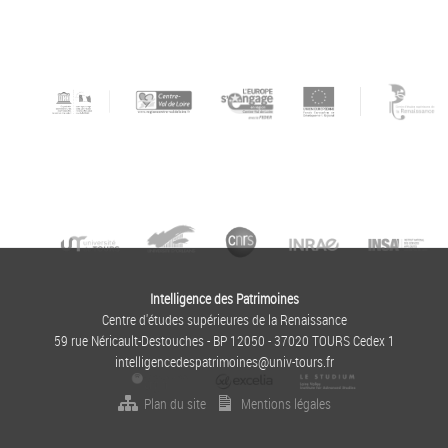
Intelligence des Patrimoines
Centre d'études supérieures de la Renaissance
59 rue Néricault-Destouches - BP 12050 - 37020 TOURS Cedex 1
intelligencedespatrimoines@univ-tours.fr
Plan du site
Mentions légales