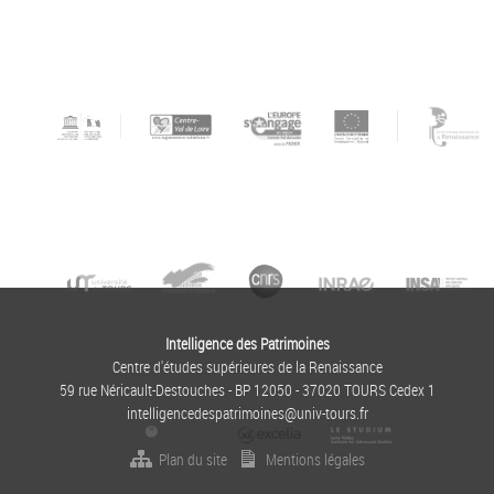
Intelligence des Patrimoines
Centre d'études supérieures de la Renaissance
59 rue Néricault-Destouches - BP 12050 - 37020 TOURS Cedex 1
intelligencedespatrimoines@univ-tours.fr
Plan du site
Mentions légales