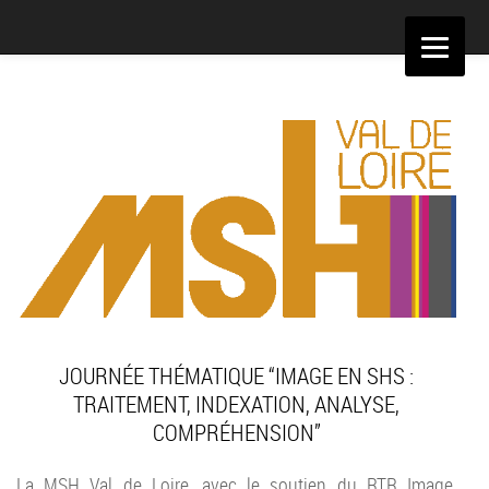
Aller
au
contenu
JOURNÉE THÉMATIQUE “IMAGE EN SHS :
TRAITEMENT, INDEXATION, ANALYSE,
COMPRÉHENSION”
La MSH Val de Loire, avec le soutien du
RTR Image
,