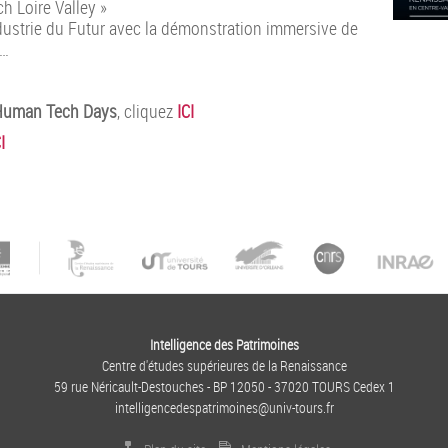
h Loire Valley »
dustrie du Futur avec la démonstration immersive de
s…
uman Tech Days
, cliquez
ICI
I
Intelligence des Patrimoines
Centre d'études supérieures de la Renaissance
59 rue Néricault-Destouches - BP 12050 - 37020 TOURS Cedex 1
intelligencedespatrimoines@univ-tours.fr