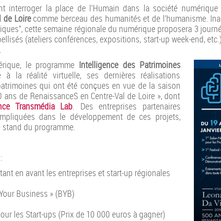
t interroger la place de l’Humain dans la société numérique 
 de Loire
comme berceau des humanités et de l’humanisme. Inaug
ques”, cette semaine régionale du numérique proposera 3 journ
llisés (ateliers conférences, expositions, start-up week-end, etc.
.
érique, le programme
Intelligence des Patrimoines
 à la réalité virtuelle, ses dernières réalisations
patrimoines qui ont été conçues en vue de la saison
00 ans de RenaissanceS en Centre-Val de Loire », dont
nce Transmédia Lab
. Des entreprises partenaires
 impliquées dans le développement de ces projets,
e stand du programme.
:
nt en avant les entreprises et start-up régionales
 Your Business » (BYB)
our les Start-ups (Prix de 10 000 euros à gagner)