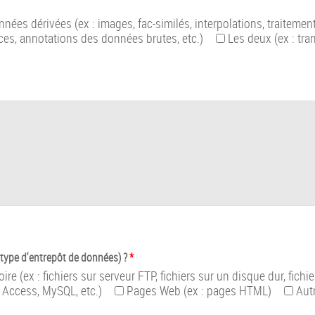
ées dérivées (ex : images, fac-similés, interpolations, traitements
ces, annotations des données brutes, etc.)
Les deux (ex : tran
 type d'entrepôt de données) ?
*
ire (ex : fichiers sur serveur FTP, fichiers sur un disque dur, fichi
 Access, MySQL, etc.)
Pages Web (ex : pages HTML)
Aut