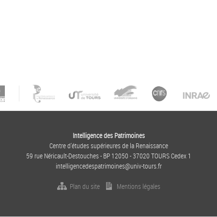
Intelligence des Patrimoines
Centre d'études supérieures de la Renaissance
59 rue Néricault-Destouches - BP 12050 - 37020 TOURS Cedex 1
intelligencedespatrimoines@univ-tours.fr
Plan du site
Mentions légales