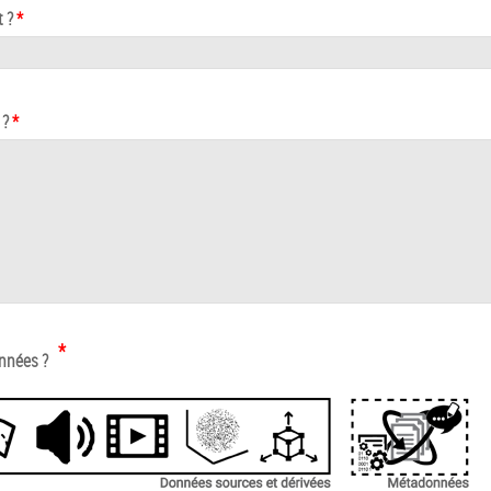
t ?
*
 ?
*
*
onnées ?