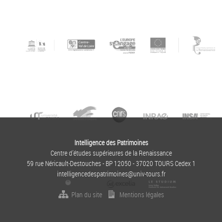
Intelligence des Patrimoines
Centre d'études supérieures de la Renaissance
59 rue Néricault-Destouches - BP 12050 - 37020 TOURS Cedex 1
intelligencedespatrimoines@univ-tours.fr
Plan du site
Mentions légales