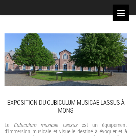
Aller
au
contenu
EXPOSITION DU CUBICULUM MUSICAE LASSUS À
MONS
Le
Cubiculum musicae Lassus
est un équipement
d’immersion musicale et visuelle destiné à évoquer et à