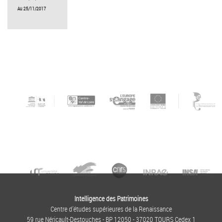
Au 25/11/2017
Intelligence des Patrimoines
Centre d'études supérieures de la Renaissance
59 rue Néricault-Destouches - BP 12050 - 37020 TOURS Cedex 1