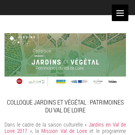
Aller
au
contenu
COLLOQUE JARDINS ET VÉGÉTAL : PATRIMOINES
DU VAL DE LOIRE
Dans le cadre de la saison culturelle «
Jardins en Val de
Loire 2017
», la
Mission Val de Loire
et le programme