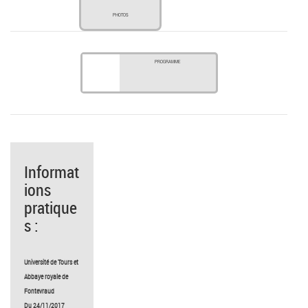
PHOTOS
PROGRAMME
Informat
ions
pratique
s :
Université de Tours et
Abbaye royale de
Fontevraud
Du 24/11/2017